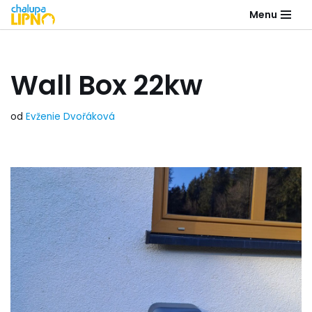
Menu
Přeskočit
na
obsah
Wall Box 22kw
od
Evženie Dvořáková