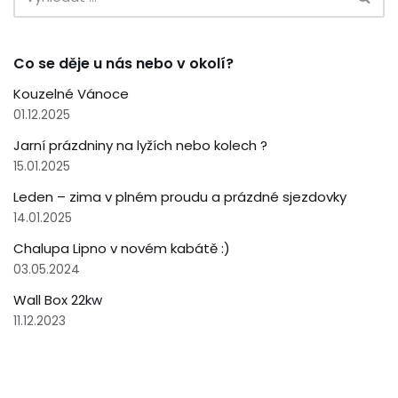
Co se děje u nás nebo v okolí?
Kouzelné Vánoce
01.12.2025
Jarní prázdniny na lyžích nebo kolech ?
15.01.2025
Leden – zima v plném proudu a prázdné sjezdovky
14.01.2025
Chalupa Lipno v novém kabátě :)
03.05.2024
Wall Box 22kw
11.12.2023
{current_year} © Chalupa Lipno - rodinná dovolená