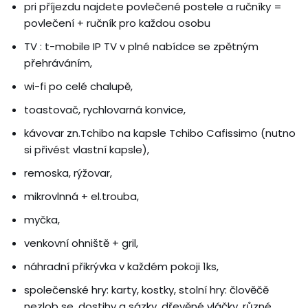
pri příjezdu najdete povlečené postele a ručníky =
povlečení + ručník pro každou osobu
TV : t-mobile IP TV v plné nabídce se zpětným
přehráváním,
wi-fi po celé chalupě,
toastovač, rychlovarná konvice,
kávovar zn.Tchibo na kapsle Tchibo Cafissimo (nutno
si přivést vlastní kapsle),
remoska, rýžovar,
mikrovlnná + el.trouba,
myčka,
venkovní ohniště + gril,
náhradní přikrývka v každém pokoji 1ks,
společenské hry: karty, kostky, stolní hry: člověčě
nezlob se, dostihy a sázky, dřevěné vláčky, různé