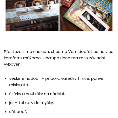
Přestože jsme chalupa, chceme Vám dopřát co nejvíce
komfortu můžeme. Chalupa Lipno má toto základní
vybavení:
veškeré nádobí + příbory, vařečky, hrnce, pánve,
misky atd.,
útěrky a houbičky na nádobí,
jar + tablety do myčky,
sůl, pepř,