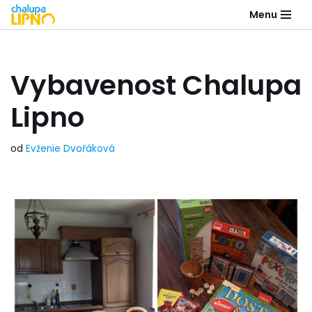
Menu
Přeskočit
na
obsah
Vybavenost Chalupa
Lipno
od
Evženie Dvořáková